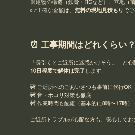
※建物の構造（鉄骨・RCなど）、立地（
👉正確な金額は、
無料の現地見積もり
でご
⏰ 工事期間はどれくらい
「長引くとご近所に迷惑かけそう…」と心
10日程度で解体は完了
します。
🚧 ご近所へのごあいさつも事前に代行OK
🚧 音・ホコリ対策も徹底
🚧 作業時間も配慮（基本的に8時〜17時）
ご近所トラブルが心配な方も、安心しておま