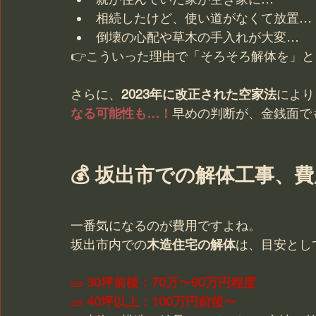
相続したけど、使い道がなくて放置…
倒壊の心配や草木の手入れが大変…
👉こういった理由で「そろそろ解体を」
さらに、
2023年に改正された空家法
により
なる可能性も…！
早めの判断が、金銭面で
💰 坂出市での解体工事、
一番気になるのが費用ですよね。
坂出市内での
木造住宅の解体
は、目安とし
🧱 
30坪前後：70万〜90万円程度
🧱 
40坪以上：100万円前後〜