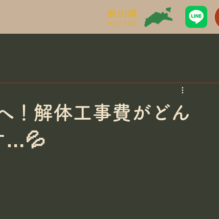
んへ！解体工事費がどん
…💦