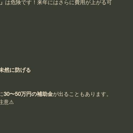
」
は危険です！来年にはさらに費用が上がる可
未然に防げる
に
30〜50万円の補助金
が出ることもあります。
意⚠️