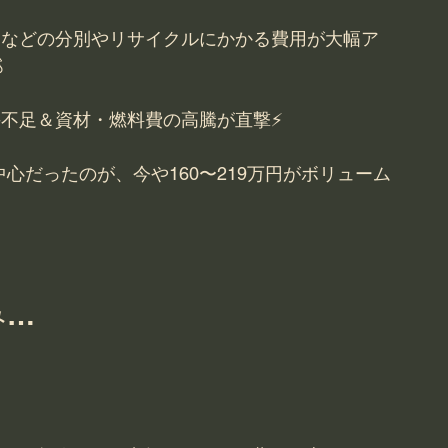
クなどの分別やリサイクルにかかる費用が大幅ア

不足＆資材・燃料費の高騰が直撃⚡
が中心だったのが、今や160〜219万円がボリューム
み…