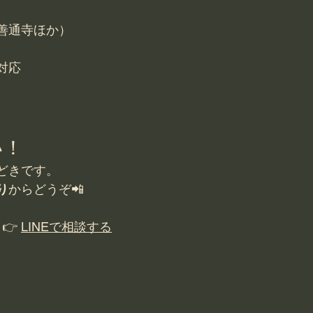
善通寺ほか）
対応
い！
どきです。
り
からどうぞ📲
👉 
LINEで相談する