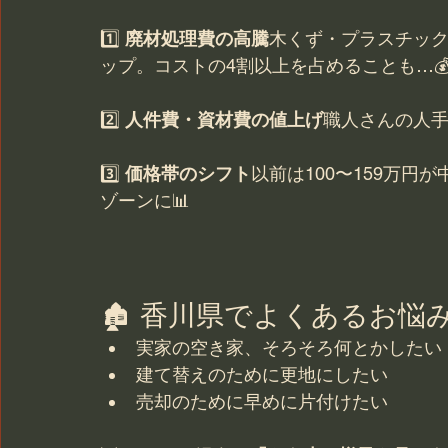
1️⃣ 
廃材処理費の高騰
木くず・プラスチッ
ップ。コストの4割以上を占めることも…
2️⃣ 
人件費・資材費の値上げ
職人さんの人手
3️⃣ 
価格帯のシフト
以前は100〜159万円
ゾーンに📊
🏚 香川県でよくあるお悩
実家の空き家、そろそろ何とかしたい
建て替えのために更地にしたい
売却のために早めに片付けたい