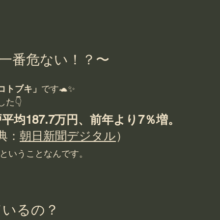
一番危ない！？〜
コトブキ」
です🐢✨
た👇
平均187.7万円、前年より7％増。
典：
朝日新聞デジタル
）
ということなんです。
ているの？