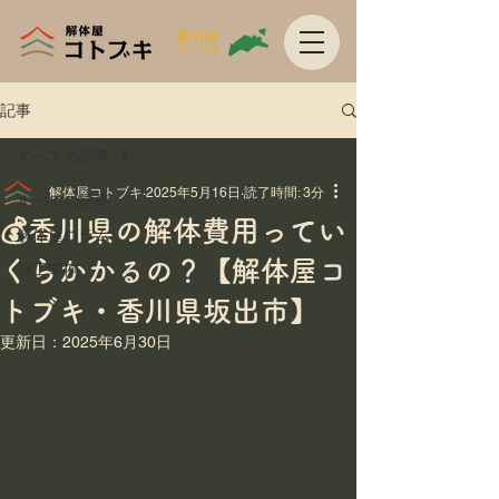
記事
すべての記事
解体屋コトブキ
2025年5月16日
読了時間: 3分
すべての記事
💰香川県の解体費用ってい
解体屋コラム
くらかかるの？【解体屋コ
施工事例
トブキ・香川県坂出市】
更新日：
2025年6月30日