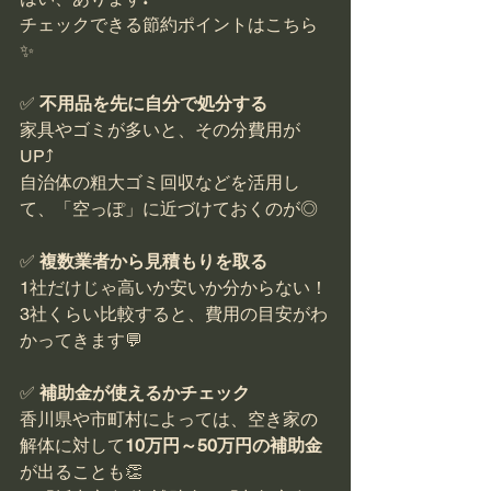
チェックできる節約ポイントはこちら
✨
✅ 
不用品を先に自分で処分する
家具やゴミが多いと、その分費用が
UP⤴️
自治体の粗大ゴミ回収などを活用し
て、「空っぽ」に近づけておくのが◎
✅ 
複数業者から見積もりを取る
1社だけじゃ高いか安いか分からない！
3社くらい比較すると、費用の目安がわ
かってきます💬
✅ 
補助金が使えるかチェック
香川県や市町村によっては、空き家の
解体に対して
10万円～50万円の補助金
が出ることも👏