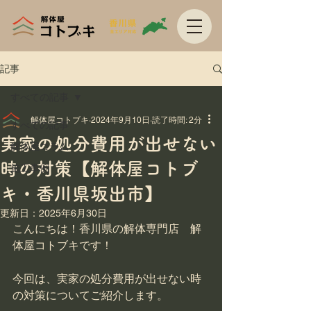
記事
すべての記事
解体屋コトブキ
2024年9月10日
読了時間: 2分
すべての記事
実家の処分費用が出せない
解体屋コラム
時の対策【解体屋コトブ
施工事例
キ・香川県坂出市】
更新日：
2025年6月30日
こんにちは！香川県の解体専門店　解
体屋コトブキです！

今回は、実家の処分費用が出せない時