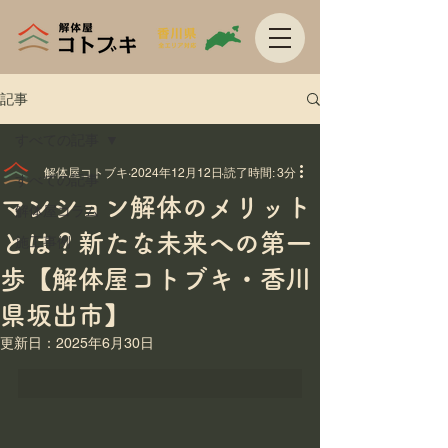
記事
すべての記事
解体屋コトブキ
2024年12月12日
読了時間: 3分
すべての記事
マンション解体のメリット
解体屋コラム
とは？新たな未来への第一
施工事例
歩【解体屋コトブキ・香川
県坂出市】
更新日：
2025年6月30日