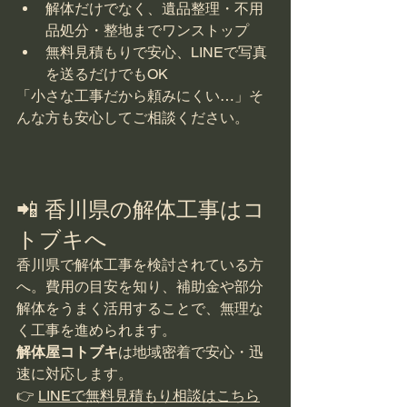
解体だけでなく、遺品整理・不用
品処分・整地までワンストップ
無料見積もりで安心、LINEで写真
を送るだけでもOK
「小さな工事だから頼みにくい…」そ
んな方も安心してご相談ください。
📲 香川県の解体工事はコ
トブキへ
香川県で解体工事を検討されている方
へ。費用の目安を知り、補助金や部分
解体をうまく活用することで、無理な
く工事を進められます。
解体屋コトブキ
は地域密着で安心・迅
速に対応します。
👉 
LINEで無料見積もり相談はこちら