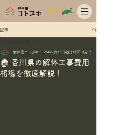
記事
すべての記事
解体屋コトブキ
2025年9月15日
読了時間: 3分
すべての記事
🏠 香川県の解体工事費用
解体屋コラム
相場を徹底解説！
施工事例