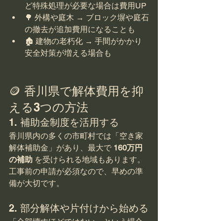
ど特殊処理が必要な場合は費用UP
🌳 外構や庭木 → ブロック塀や庭石
の撤去が追加費用になることも
🏚 建物の老朽化 → 手間がかかり
安全対策が増える場合も
🪙 香川県で解体費用を抑
える3つの方法
1. 補助金制度を活用する
香川県内の多くの市町村では「空き家
解体補助金」があり、最大で 
160万円
の補助
 を受けられる地域もあります。
工事前の申請が必須なので、早めの準
備が大切です。
2. 部分解体や片付けから始める