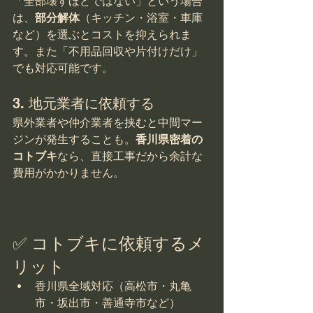
「全部壊すほどではない」という場合
は、
部分解体
（キッチン・浴室・車庫
など）を選ぶとコストを抑えられま
す。また「不用品回収や片付けだけ」
でも対応可能です。
3. 地元業者に依頼する
県外業者や仲介業者を挟むと中間マー
ジンが発生することも。
香川県密着の
コトブキ
なら、直接工事だから余計な
費用がかかりません。
✅ コトブキに依頼するメ
リット
香川県全域対応（高松市・丸亀
市・坂出市・善通寺市など）