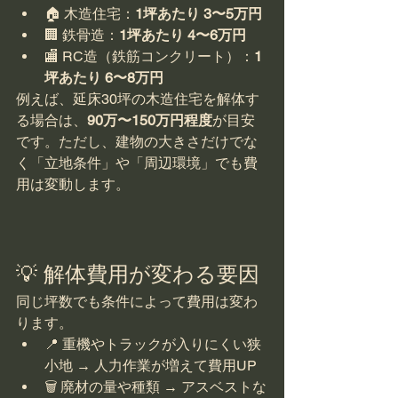
🏠 木造住宅：
1坪あたり 3〜5万円
🏢 鉄骨造：
1坪あたり 4〜6万円
🏬 RC造（鉄筋コンクリート）：
1
坪あたり 6〜8万円
例えば、延床30坪の木造住宅を解体す
る場合は、
90万〜150万円程度
が目安
です。ただし、建物の大きさだけでな
く「立地条件」や「周辺環境」でも費
用は変動します。
💡 解体費用が変わる要因
同じ坪数でも条件によって費用は変わ
ります。
📍 重機やトラックが入りにくい狭
小地 → 人力作業が増えて費用UP
🗑 廃材の量や種類 → アスベストな