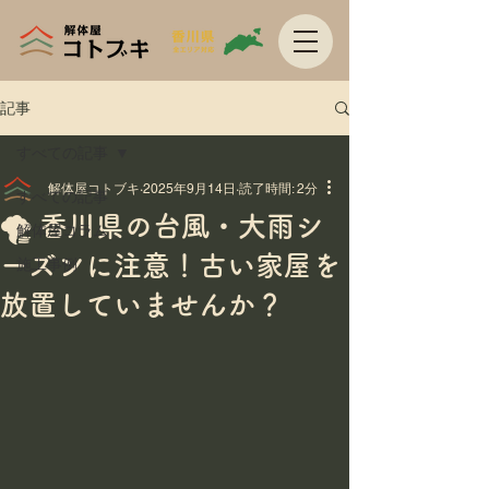
記事
すべての記事
解体屋コトブキ
2025年9月14日
読了時間: 2分
すべての記事
🌪 香川県の台風・大雨シ
解体屋コラム
ーズンに注意！古い家屋を
施工事例
放置していませんか？