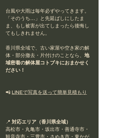
台風や大雨は毎年必ずやってきます。
「そのうち…」と先延ばしにしたま
ま、もし被害が出てしまったら後悔し
てもしきれません。
香川県全域で、古い家屋や空き家の解
体・部分撤去・片付けのことなら、
地
域密着の解体屋コトブキにおまかせく
ださい！
📲 
LINEで写真を送って簡単見積もり
📍 
対応エリア（香川県全域）
高松市・丸亀市・坂出市・善通寺市・
観音寺市・三豊市・さぬき市・東かが