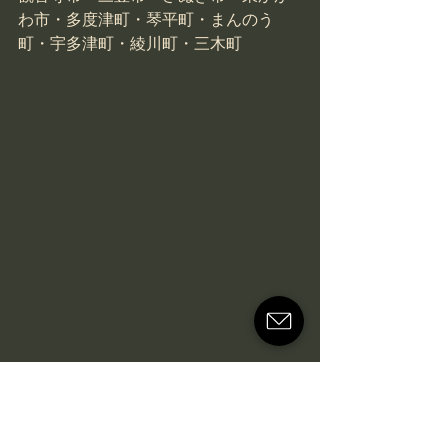
わ市・多度津町・琴平町・まんのう
町・宇多津町・綾川町・三木町
＜おかげ様で10周年＞　今だけ！ご成約キャ