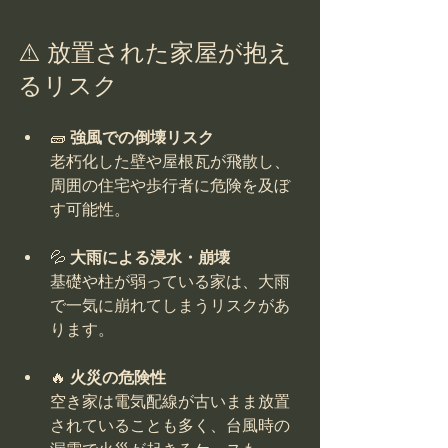
⚠️ 放置された家屋が抱え
るリスク
🧱 
強風での倒壊リスク
老朽化した壁や屋根瓦が飛散し、
周囲の住宅や歩行者に危険を及ぼ
す可能性。
💦 
大雨による浸水・崩壊
基礎や柱が弱っている家は、大雨
で一気に崩れてしまうリスクがあ
ります。
🔥 
火災の危険性
空き家は電気配線が古いまま放置
されていることも多く、台風時の