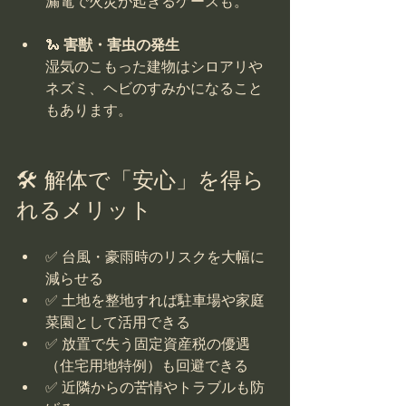
漏電で火災が起きるケースも。
🐍 
害獣・害虫の発生
湿気のこもった建物はシロアリや
ネズミ、ヘビのすみかになること
もあります。
🛠 解体で「安心」を得ら
れるメリット
✅ 台風・豪雨時のリスクを大幅に
減らせる
✅ 土地を整地すれば駐車場や家庭
菜園として活用できる
✅ 放置で失う固定資産税の優遇
（住宅用地特例）も回避できる
✅ 近隣からの苦情やトラブルも防